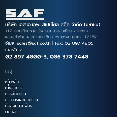
บริษัท เอส.เอ.เอฟ. สเปเชียล สตีล จำกัด (มหาชน)
110 ซอยเทียนทะเล 24 ถนนบางขุนเทียน-ชายทะเล
แขวงท่าข้าม เขตบางขุนเทียน
กรุงเทพมหานคร, 10150
อีเมล:
sales@saf.co.th
|
Fax:
02 897 4805
เบอร์โทร:
02 897 4800-3
,
086 378 7448
เมนู
หน้าหลัก
เกี่ยวกับเรา
บรรษัทภิบาล
ข่าวสารและกิจกรรม
นักลงทุนสัมพันธ์
ติดต่อเรา