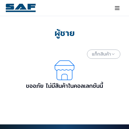
ผู้ชาย
แท็กสินค้า
ขออภัย ไม่มีสินค้าในคอลเลกชันนี้