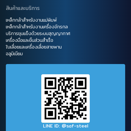
สินค้าและบริการ
เหล็กกล้าสำหรับงานแม่พิมพ์
เหล็กกล้าสำหรับงานเครื่องจักรกล
บริการชุบแข็งด้วยระบบสุญญากาศ
เครื่องมือและชิ้นส่วนสำเร็จ
ใบเลื่อยและเครื่องเลื่อยสายพาน
อลูมิเนียม
LINE ID: @saf-steel