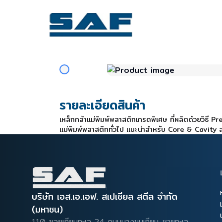
รายละเอียดสินค้า
เหล็กกล้าแม่พิมพ์พลาสติกเกรดพิเศษ ที่ผลิตด้วยวิธี
แม่พิมพ์พลาสติกทั่วไป แนะนำสำหรับ Core & Cavity 
บริษัท เอส.เอ.เอฟ. สเปเชียล สตีล จำกัด
(มหาชน)
110 ซอยเทียนทะเล 24 ถนนบางขุนเทียน-ชายทะเล