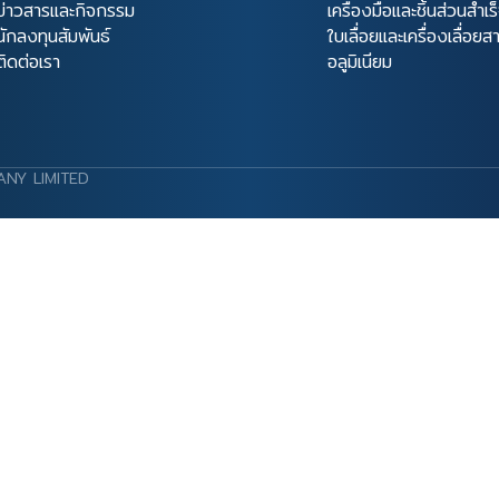
ข่าวสารและกิจกรรม
เครื่องมือและชิ้นส่วนสำเร
นักลงทุนสัมพันธ์
ใบเลื่อยและเครื่องเลื่อย
ติดต่อเรา
อลูมิเนียม
ANY LIMITED