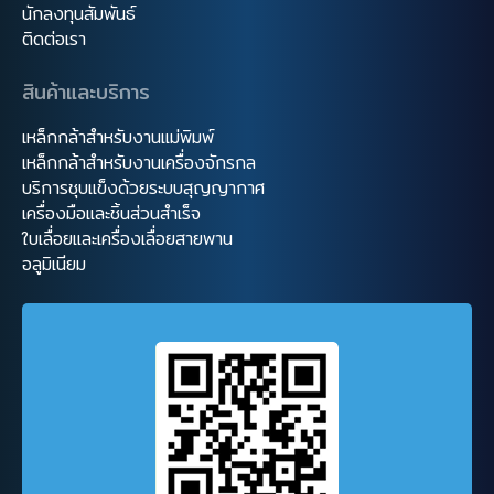
นักลงทุนสัมพันธ์
ติดต่อเรา
สินค้าและบริการ
เหล็กกล้าสำหรับงานแม่พิมพ์
เหล็กกล้าสำหรับงานเครื่องจักรกล
บริการชุบแข็งด้วยระบบสุญญากาศ
เครื่องมือและชิ้นส่วนสำเร็จ
ใบเลื่อยและเครื่องเลื่อยสายพาน
อลูมิเนียม