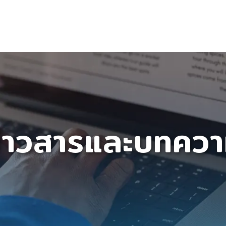
่าวสารและบทคว